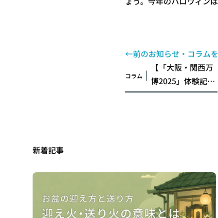
ょう。今年のハロウィン
←前のお知らせ・コラム
【「大阪・関西万
コラム
博2025」体験記】
五感でめぐる世界
旅行！パビリオン
とグルメの思い出
新着記事