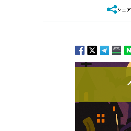
社会
シェア
おす