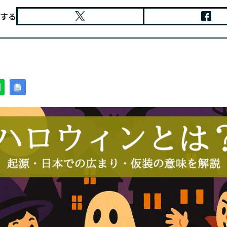
貢献型自動販売機
開院・開業サポート
する
デザイン制作
すめ空き電柱情報
公共表示付き電柱広告
コラボ電柱
インバウンド商材