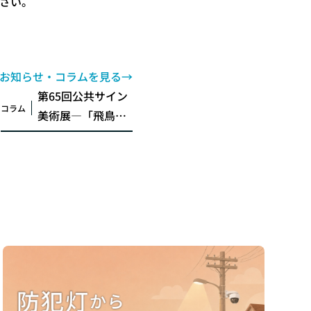
さい。
お知らせ・コラムを見る→
第65回公共サイン
コラム
美術展―「飛鳥・
藤原の宮都」世界
遺産登録を目指し
て―
202
土