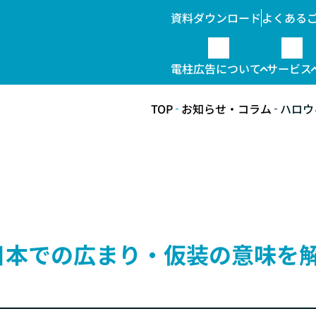
資料ダウンロード
よくある
電柱広告について
サービス
TOP
お知らせ・コラム
ハロウ
柱位置情報データ販売
んな時こそ電柱広告
電柱広告の種類
ラッピング
料金
日本での広まり・仮装の意味を
・自治体向け
その他関連
提出までの流れ
標示板
屋外広告