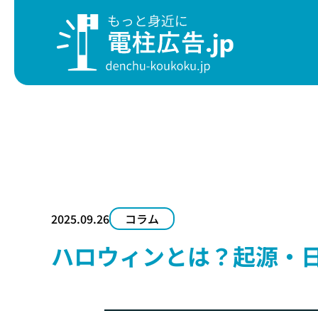
電
こ
2025.09.26
コラム
ハロウィンとは？起源・
地域
電柱広告について
サービス
小型