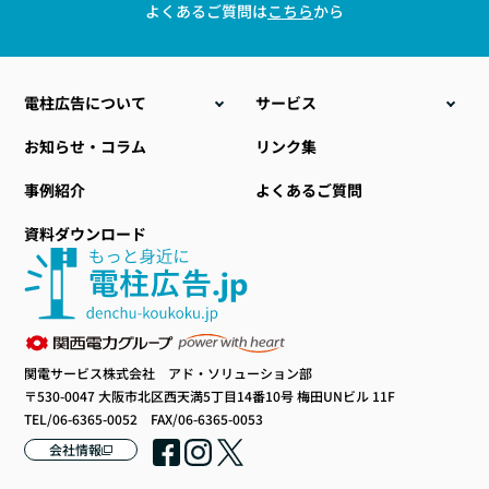
よくあるご質問は
こちら
から
電柱広告について
サービス
こんな時こそ電柱広告
電柱位置情報データ販売
お知らせ・コラム
リンク集
電柱広告の種類
電力設備ラッピング
事例紹介
よくあるご質問
料金について
地域・自治体向け商材
資料ダウンロード
電柱広告のデザイン
小型標示板
提出までの流れ
社会貢献型自動販売機
おすすめ空き電柱情報
その他関連サービス
電柱広告とりかえ君
屋外広告
関電サービス株式会社 アド・ソリューション部
公共表示付き電柱広告
デザイン制作
〒530-0047 大阪市北区西天満5丁目14番10号 梅田UNビル 11F
コラボ電柱広告
開院・開業サポート
TEL/06-6365-0052 FAX/06-6365-0053
インバウンド商材
会社情報