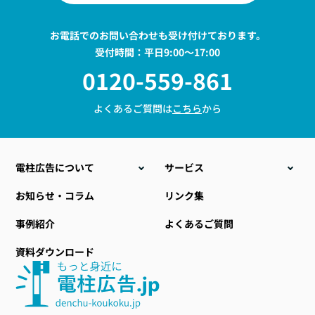
お電話でのお問い合わせも受け付けております。
受付時間：平日9:00〜17:00
0120-559-861
よくあるご質問は
こちら
から
電柱広告について
サービス
こんな時こそ電柱広告
電柱位置情報データ販売
お知らせ・コラム
リンク集
電柱広告の種類
電力設備ラッピング
事例紹介
よくあるご質問
料金について
地域・自治体向け商材
資料ダウンロード
電柱広告のデザイン
小型標示板
提出までの流れ
社会貢献型自動販売機
おすすめ空き電柱情報
その他関連サービス