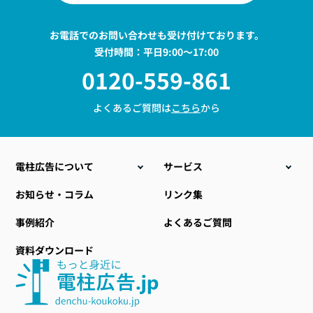
お電話でのお問い合わせも受け付けております。
受付時間：平日9:00〜17:00
0120-559-861
よくあるご質問は
こちら
から
電柱広告について
サービス
こんな時こそ電柱広告
電柱位置情報データ販売
お知らせ・コラム
リンク集
電柱広告の種類
電力設備ラッピング
事例紹介
よくあるご質問
料金について
地域・自治体向け商材
資料ダウンロード
電柱広告のデザイン
小型標示板
提出までの流れ
社会貢献型自動販売機
おすすめ空き電柱情報
その他関連サービス