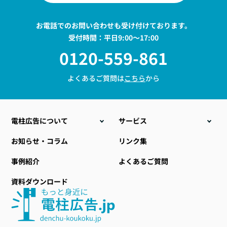
お電話でのお問い合わせも受け付けております。
受付時間：平日9:00〜17:00
0120-559-861
よくあるご質問は
こちら
から
電柱広告について
サービス
こんな時こそ電柱広告
電柱位置情報データ販売
お知らせ・コラム
リンク集
電柱広告の種類
電力設備ラッピング
事例紹介
よくあるご質問
料金について
地域・自治体向け商材
資料ダウンロード
電柱広告のデザイン
小型標示板
提出までの流れ
社会貢献型自動販売機
おすすめ空き電柱情報
その他関連サービス