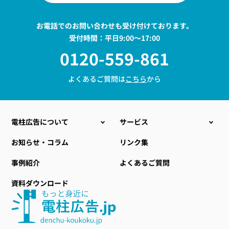
お電話でのお問い合わせも受け付けております。
受付時間：平日9:00〜17:00
0120-559-861
よくあるご質問は
こちら
から
電柱広告について
サービス
こんな時こそ電柱広告
電柱位置情報データ販売
お知らせ・コラム
リンク集
電柱広告の種類
電力設備ラッピング
事例紹介
よくあるご質問
料金について
地域・自治体向け商材
資料ダウンロード
電柱広告のデザイン
小型標示板
提出までの流れ
社会貢献型自動販売機
おすすめ空き電柱情報
その他関連サービス