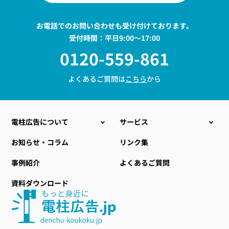
お電話でのお問い合わせも受け付けております。
受付時間：平日9:00〜17:00
0120-559-861
よくあるご質問は
こちら
から
電柱広告について
サービス
こんな時こそ電柱広告
電柱位置情報データ販売
お知らせ・コラム
リンク集
電柱広告の種類
電力設備ラッピング
事例紹介
よくあるご質問
料金について
地域・自治体向け商材
資料ダウンロード
電柱広告のデザイン
小型標示板
提出までの流れ
社会貢献型自動販売機
おすすめ空き電柱情報
その他関連サービス