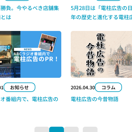
が勝負。今やるべき店舗集
5月28日は「電柱広告の日
備とは
年の歴史と進化する電柱
力
01
お知らせ
2026.04.30
コラム
ジオ番組内で、電柱広告の
電柱広告の今昔物語