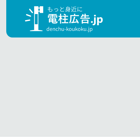
電
こ
地域
電柱広告について
サービス
小型