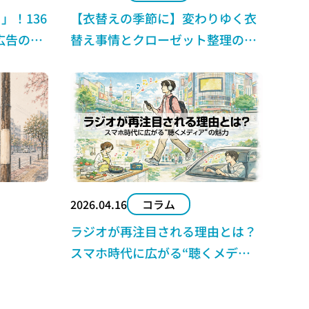
」！136
【衣替えの季節に】変わりゆく衣
広告の魅
替え事情とクローゼット整理のポ
イント
2026.04.16
コラム
ラジオが再注目される理由とは？
スマホ時代に広がる“聴くメディ
ア”の魅力