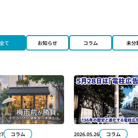
貢献型自動販売機
開院・開業サポート
デザイン制作
すめ空き電柱情報
公共表示付き電柱広告
コラボ電柱
インバウンド商材
全て
お知らせ
コラム
未分
27
コラム
2026.05.26
コラム