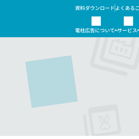
資料ダウンロード
よくある
電柱広告について
サービス
柱位置情報データ販売
んな時こそ電柱広告
電柱広告の種類
ラッピング
料金
・自治体向け
その他関連
提出までの流れ
標示板
屋外広告