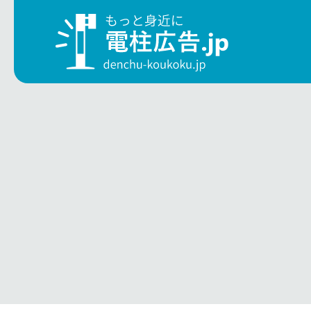
電
こ
地域
電柱広告について
サービス
小型