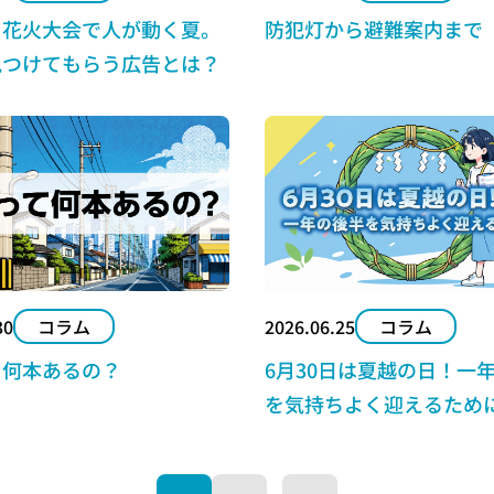
・花火大会で人が動く夏。
防犯灯から避難案内まで
見つけてもらう広告とは？
30
コラム
2026.06.25
コラム
て何本あるの？
6月30日は夏越の日！一
を気持ちよく迎えるため