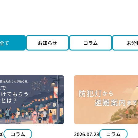
貢献型自動販売機
開院・開業サポート
デザイン制作
すめ空き電柱情報
公共表示付き電柱広告
コラボ電柱
インバウンド商材
全て
お知らせ
コラム
未分
30
コラム
2026.07.28
コラム