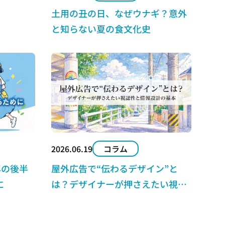
土用の丑の日、なぜウナギ？意外
と知らない夏の食文化史
2026.06.19
コラム
年の後半
屋外広告で“伝わるデザイン”と
に
は？デザイナーが押さえたい視認
性と情報設計の基本