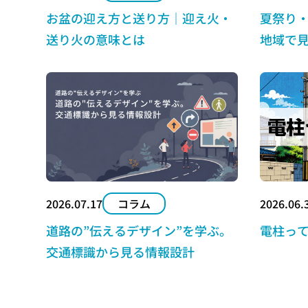
お盆の迎え方と送り方｜迎え火・
夏祭り
送り火の意味とは
地域で
2026.07.17
コラム
2026.06.
道路の”伝えるデザイン”を学ぶ。
電柱っ
交通標識から見る情報設計