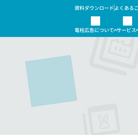
資料ダウンロード
よくある
電柱広告について
サービス
柱位置情報データ販売
んな時こそ電柱広告
電柱広告の種類
ラッピング
料金
・自治体向け
その他関連
提出までの流れ
標示板
屋外広告