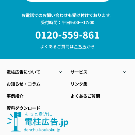
お電話でのお問い合わせも受け付けております。
受付時間：平日9:00〜17:00
0120-559-861
よくあるご質問は
こちら
から
電柱広告について
サービス
こんな時こそ電柱広告
電柱位置情報データ販売
お知らせ・コラム
リンク集
電柱広告の種類
電力設備ラッピング
事例紹介
よくあるご質問
料金について
地域・自治体向け商材
資料ダウンロード
電柱広告のデザイン
小型標示板
提出までの流れ
社会貢献型自動販売機
おすすめ空き電柱情報
その他関連サービス