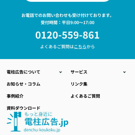
お電話でのお問い合わせも受け付けております。
受付時間：平日9:00〜17:00
0120-559-861
よくあるご質問は
こちら
から
電柱広告について
サービス
こんな時こそ電柱広告
電柱位置情報データ販売
お知らせ・コラム
リンク集
電柱広告の種類
電力設備ラッピング
事例紹介
よくあるご質問
料金について
地域・自治体向け商材
資料ダウンロード
電柱広告のデザイン
小型標示板
提出までの流れ
社会貢献型自動販売機
おすすめ空き電柱情報
その他関連サービス